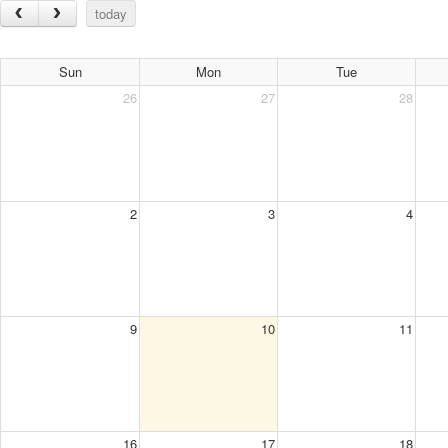
today
Sun
Mon
Tue
26
27
28
2
3
4
9
10
11
16
17
18